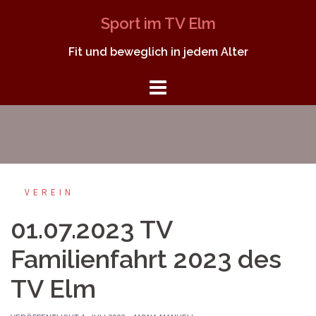
Springe
Sport im TV Elm
zum
Inhalt
Fit und beweglich in jedem Alter
VEREIN
01.07.2023 TV
Familienfahrt 2023 des
TV Elm