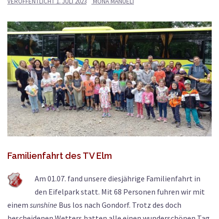
VERÖFFENTLICHT
1. JULI 2023
MONA MANUELI
Familienfahrt des TV Elm
Am 01.07. fand unsere diesjährige Familienfahrt in
den Eifelpark statt. Mit 68 Personen fuhren wir mit
einem
sunshine
Bus los nach Gondorf. Trotz des doch
bescheidenen Wetters hatten alle einen wunderschönen Tag