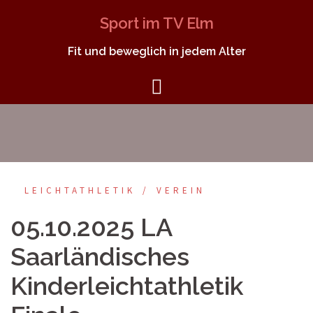
Springe
Sport im TV Elm
zum
Inhalt
Fit und beweglich in jedem Alter
LEICHTATHLETIK
VEREIN
05.10.2025 LA
Saarländisches
Kinderleichtathletik