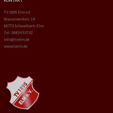
KONTAKT
TV 1895 Elm e.V.
Wasserwerkstr. 14
66773 Schwalbach-Elm
Tel.: 06834 53742
info@tvelm.de
www.tvelm.de