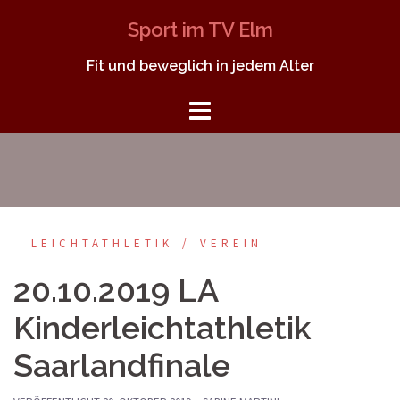
Springe
Sport im TV Elm
zum
Inhalt
Fit und beweglich in jedem Alter
LEICHTATHLETIK
VEREIN
20.10.2019 LA
Kinderleichtathletik
Saarlandfinale