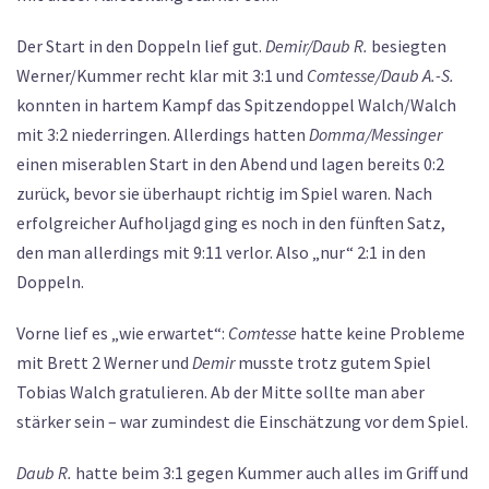
Der Start in den Doppeln lief gut.
Demir/Daub R.
besiegten
Werner/Kummer recht klar mit 3:1 und
Comtesse/Daub A.-S.
konnten in hartem Kampf das Spitzendoppel Walch/Walch
mit 3:2 niederringen. Allerdings hatten
Domma/Messinger
einen miserablen Start in den Abend und lagen bereits 0:2
zurück, bevor sie überhaupt richtig im Spiel waren. Nach
erfolgreicher Aufholjagd ging es noch in den fünften Satz,
den man allerdings mit 9:11 verlor. Also „nur“ 2:1 in den
Doppeln.
Vorne lief es „wie erwartet“:
Comtesse
hatte keine Probleme
mit Brett 2 Werner und
Demir
musste trotz gutem Spiel
Tobias Walch gratulieren. Ab der Mitte sollte man aber
stärker sein – war zumindest die Einschätzung vor dem Spiel.
Daub R.
hatte beim 3:1 gegen Kummer auch alles im Griff und