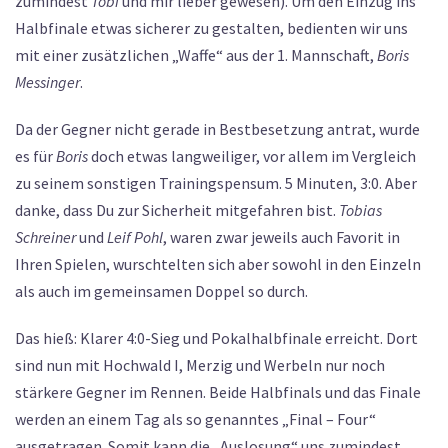
zumindest
Tobi
und mir lieber gewesen). Um den Einzug ins
Halbfinale etwas sicherer zu gestalten, bedienten wir uns
mit einer zusätzlichen „Waffe“ aus der 1. Mannschaft,
Boris
Messinger
.
Da der Gegner nicht gerade in Bestbesetzung antrat, wurde
es für
Boris
doch etwas langweiliger, vor allem im Vergleich
zu seinem sonstigen Trainingspensum. 5 Minuten, 3:0. Aber
danke, dass Du zur Sicherheit mitgefahren bist.
Tobias
Schreiner
und
Leif Pohl
, waren zwar jeweils auch Favorit in
Ihren Spielen, wurschtelten sich aber sowohl in den Einzeln
als auch im gemeinsamen Doppel so durch.
Das hieß: Klarer 4:0-Sieg und Pokalhalbfinale erreicht. Dort
sind nun mit Hochwald I, Merzig und Werbeln nur noch
stärkere Gegner im Rennen. Beide Halbfinals und das Finale
werden an einem Tag als so genanntes „Final – Four“
ausgetragen. Somit kann die „Auslosung“ uns zumindest