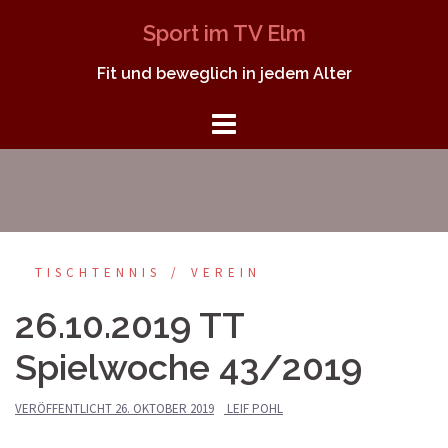
Springe
Sport im TV Elm
zum
Inhalt
Fit und beweglich in jedem Alter
TISCHTENNIS
VEREIN
26.10.2019 TT
Spielwoche 43/2019
VERÖFFENTLICHT
26. OKTOBER 2019
LEIF POHL