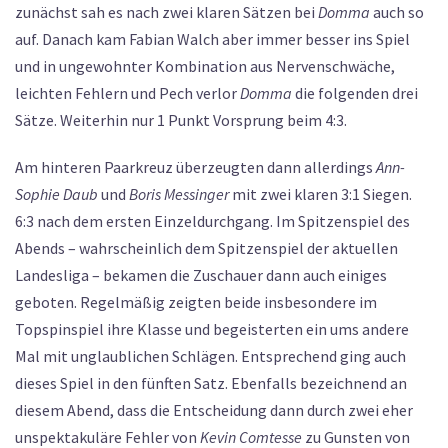
zunächst sah es nach zwei klaren Sätzen bei
Domma
auch so
auf. Danach kam Fabian Walch aber immer besser ins Spiel
und in ungewohnter Kombination aus Nervenschwäche,
leichten Fehlern und Pech verlor
Domma
die folgenden drei
Sätze. Weiterhin nur 1 Punkt Vorsprung beim 4:3.
Am hinteren Paarkreuz überzeugten dann allerdings
Ann-
Sophie Daub
und
Boris Messinger
mit zwei klaren 3:1 Siegen.
6:3 nach dem ersten Einzeldurchgang. Im Spitzenspiel des
Abends – wahrscheinlich dem Spitzenspiel der aktuellen
Landesliga – bekamen die Zuschauer dann auch einiges
geboten. Regelmäßig zeigten beide insbesondere im
Topspinspiel ihre Klasse und begeisterten ein ums andere
Mal mit unglaublichen Schlägen. Entsprechend ging auch
dieses Spiel in den fünften Satz. Ebenfalls bezeichnend an
diesem Abend, dass die Entscheidung dann durch zwei eher
unspektakuläre Fehler von
Kevin Comtesse
zu Gunsten von