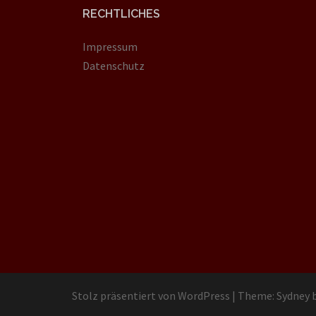
RECHTLICHES
Impressum
Datenschutz
Stolz präsentiert von WordPress
|
Theme:
Sydney
b