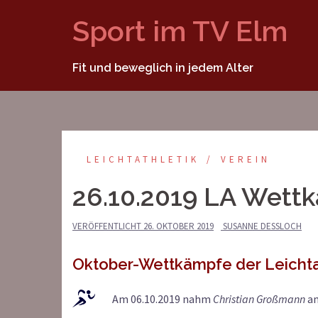
Springe
Sport im TV Elm
zum
Inhalt
Fit und beweglich in jedem Alter
LEICHTATHLETIK
VEREIN
26.10.2019 LA Wett
VERÖFFENTLICHT
26. OKTOBER 2019
SUSANNE DESSLOCH
Oktober-Wettkämpfe der Leichta
Am 06.10.2019 nahm
Christian Großmann
a