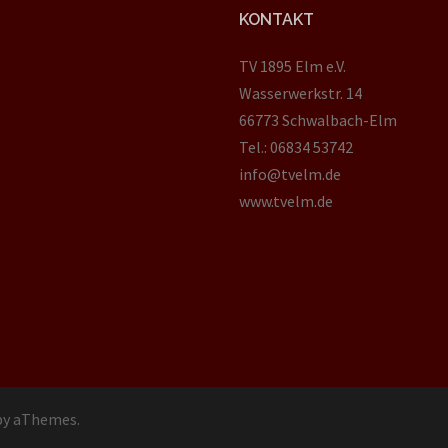
KONTAKT
TV 1895 Elm e.V.
Wasserwerkstr. 14
66773 Schwalbach-Elm
Tel.: 06834 53742
info@tvelm.de
www.tvelm.de
y aThemes.