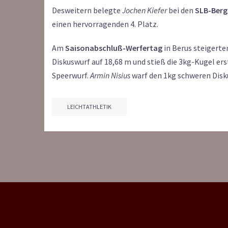
Desweitern belegte
Jochen Kiefer
bei den
SLB-Berg
einen hervorragenden 4. Platz.
Am
Saisonabschluß-Werfertag
in Berus steigerte
Diskuswurf auf 18,68 m und stieß die 3kg-Kugel er
Speerwurf.
Armin Nisius
warf den 1kg schweren Disku
LEICHTATHLETIK