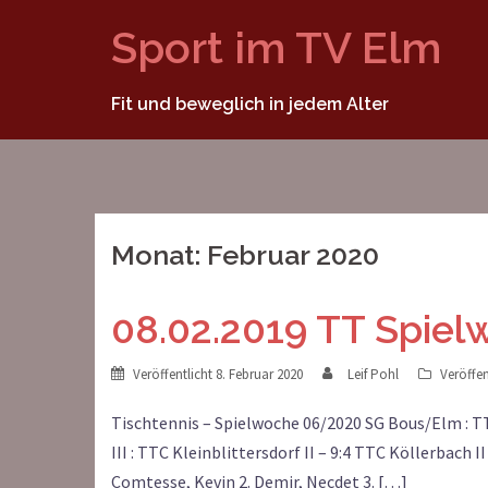
Springe
Sport im TV Elm
zum
Inhalt
Fit und beweglich in jedem Alter
Monat:
Februar 2020
08.02.2019 TT Spie
Veröffentlicht
8. Februar 2020
Leif Pohl
Veröffen
Tischtennis – Spielwoche 06/2020 SG Bous/Elm : TTC
III : TTC Kleinblittersdorf II – 9:4 TTC Köllerbach 
Comtesse, Kevin 2. Demir, Necdet 3. […]