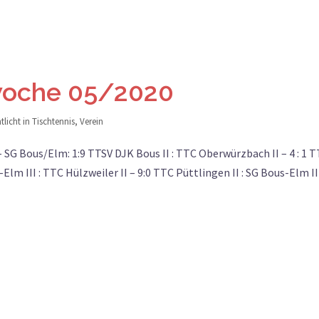
lwoche 05/2020
tlicht in
Tischtennis
,
Verein
 SG Bous/Elm: 1:9 TTSV DJK Bous II : TTC Oberwürzbach II – 4 : 1 
-Elm III : TTC Hülzweiler II – 9:0 TTC Püttlingen II : SG Bous-Elm II