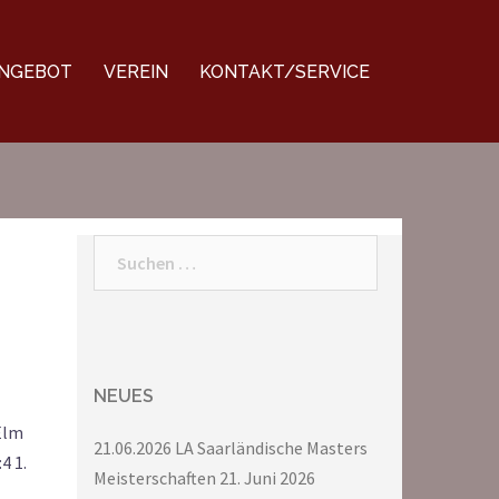
NGEBOT
VEREIN
KONTAKT/SERVICE
Suchen
nach:
NEUES
-Elm
21.06.2026 LA Saarländische Masters
4 1.
Meisterschaften
21. Juni 2026