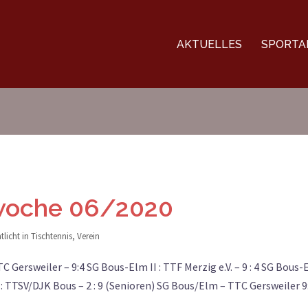
AKTUELLES
SPORTA
lwoche 06/2020
tlicht in
Tischtennis
,
Verein
 Gersweiler – 9:4 SG Bous-Elm II : TTF Merzig e.V. – 9 : 4 SG Bous
II : TTSV/DJK Bous – 2 : 9 (Senioren) SG Bous/Elm – TTC Gersweiler 9: