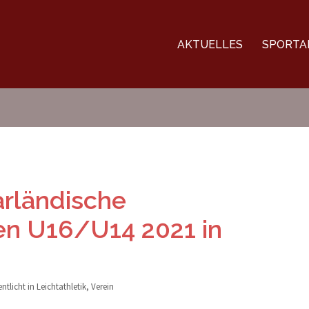
AKTUELLES
SPORTA
arländische
en U16/U14 2021 in
entlicht in
Leichtathletik
,
Verein