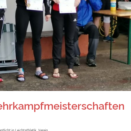
Mehrkampfmeisterschaften
ntlicht in
Leichtathletik
,
Verein