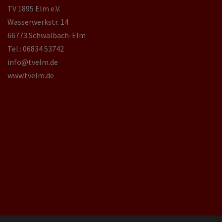
TV 1895 Elm e.V.
Wasserwerkstr. 14
66773 Schwalbach-Elm
Tel.: 06834 53742
info@tvelm.de
www.tvelm.de